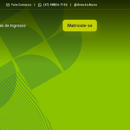
Fale Conosco
|
(47) 98836-7106
|
@ Área do Aluno
s de Ingresso
Matricule-se