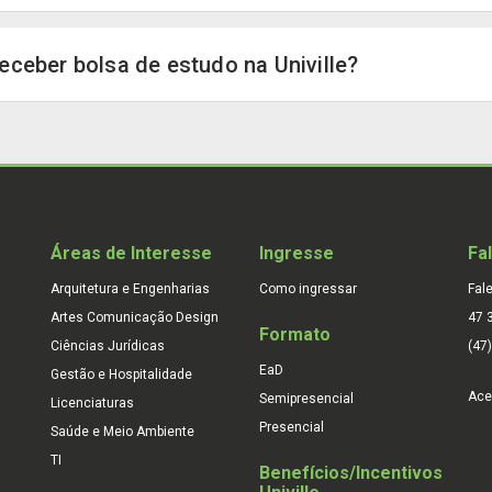
eceber bolsa de estudo na Univille?
Áreas de Interesse
Ingresse
Fa
Arquitetura e Engenharias
Como ingressar
Fal
Artes Comunicação Design
47 
Formato
Ciências Jurídicas
(47
EaD
Gestão e Hospitalidade
Ace
Semipresencial
Licenciaturas
Presencial
Saúde e Meio Ambiente
TI
Benefícios/Incentivos