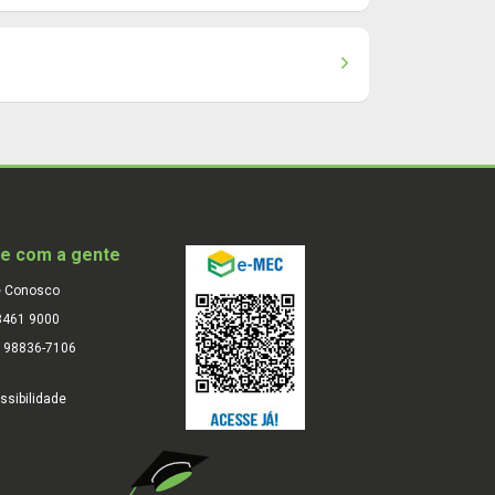
le com a gente
e Conosco
3461 9000
) 98836-7106
ssibilidade