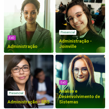
Presencial
EaD
Administração -
Administração
Joinville
EaD
Análise e
Presencial
Desenvolvimento de
Administração - SBS
Sistemas