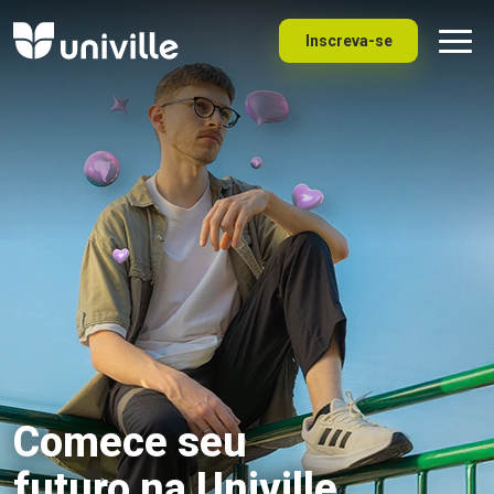
Inscreva-se
Comece seu
futuro na Univille