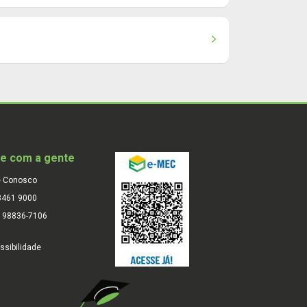
le com a gente
e Conosco
3461 9000
) 98836-7106
ssibilidade