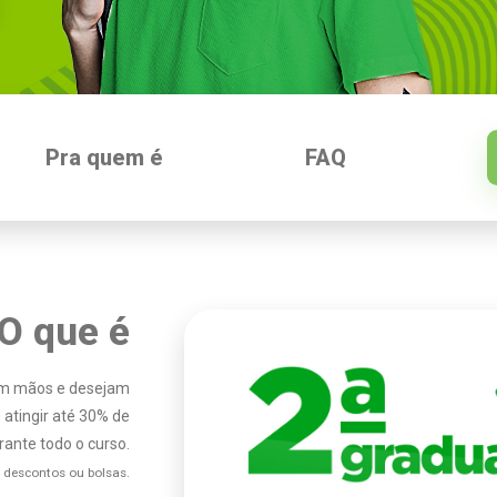
Pra quem é
FAQ
O que é
 em mãos e desejam
atingir até 30% de
ante todo o curso.
 descontos ou bolsas.