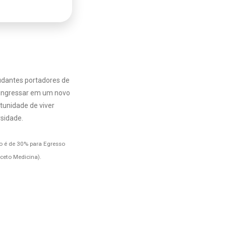
tudantes portadores de
 ingressar em um novo
rtunidade de viver
rsidade.
 é de 30% para Egresso
xceto Medicina).