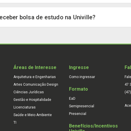
eceber bolsa de estudo na Univille?
Áreas de Interesse
Ingresse
Fa
Arquitetura e Engenharias
Como ingressar
Fal
Artes Comunicação Design
47 
Formato
Ciências Jurídicas
(47
EaD
Gestão e Hospitalidade
Ace
Semipresencial
Licenciaturas
Presencial
Saúde e Meio Ambiente
TI
Benefícios/Incentivos