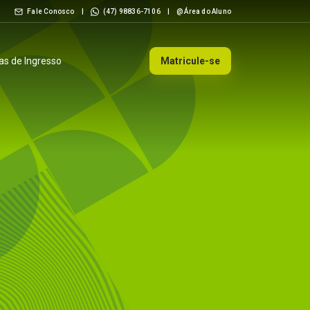
Fale Conosco
|
(47) 98836-7106
|
@ Área do Aluno
s de Ingresso
Matricule-se