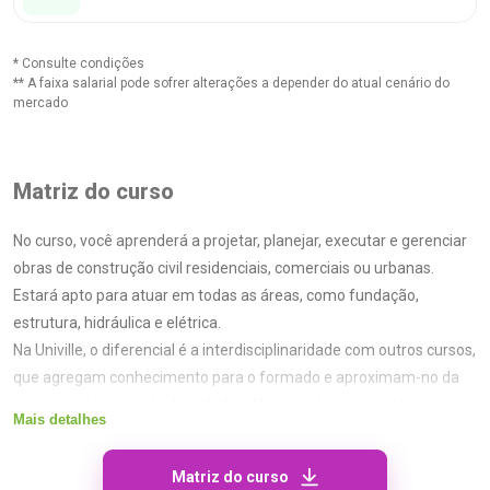
* Consulte condições
** A faixa salarial pode sofrer alterações a depender do atual cenário do
mercado
Matriz do curso
No curso, você aprenderá a projetar, planejar, executar e gerenciar
obras de construção civil residenciais, comerciais ou urbanas.
Estará apto para atuar em todas as áreas, como fundação,
estrutura, hidráulica e elétrica.
Na Univille, o diferencial é a interdisciplinaridade com outros cursos,
que agregam conhecimento para o formado e aproximam-no da
realidade do mercado de trabalho. Nossos laboratórios têm
Mais detalhes
tecnologia de ponta e o estudante pode participar de projetos e
obras institucionais.
Matriz do curso