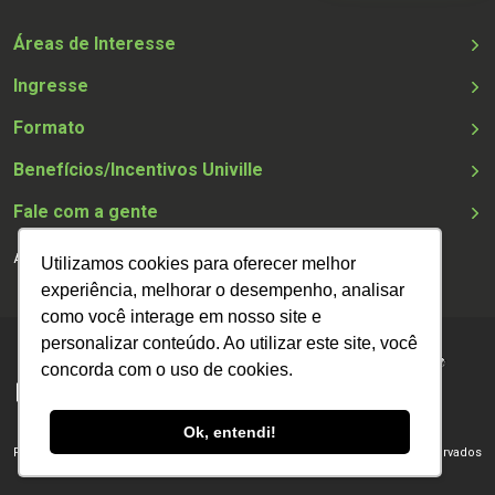
Áreas de Interesse
Ingresse
Formato
Benefícios/Incentivos Univille
Fale com a gente
Acessibilidade
Utilizamos cookies para oferecer melhor
experiência, melhorar o desempenho, analisar
como você interage em nosso site e
personalizar conteúdo. Ao utilizar este site, você
concorda com o uso de cookies.
Ok, entendi!
Feito com Carinho por
OWP
- Powered by
Supers
| Todos os direitos reservados
@ Univille 2026 |
Política de privacidade