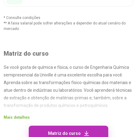
* Consulte condições
** A faixa salarial pode sofrer alterações a depender do atual cenário do
mercado
Matriz do curso
Se você gosta de química e física, o curso de Engenharia Química
semipresencial da Univille é uma excelente escolha para você.
Aprenda sobre as transformações físico-químicas dos materiais e
atue dentro de indústrias ou laboratórios. Você aprenderá técnicas
de extração e obtenção de matérias-primas e, também, sobre a
transformação de produtos químicos e petroquímicos.
Você aprende diretamente sobre os elementos químicos e suas
Mais detalhes
interações entre si e com o meio ambiente, criando novas
possibilidades para os mais diversos produtos. Na Univille, o curso
Matriz do curso
conta com aulas teóricas online e dois encontros presenciais por